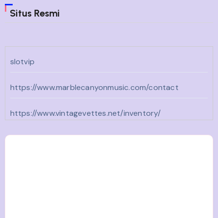
Situs Resmi
slotvip
https://www.marblecanyonmusic.com/contact
https://www.vintagevettes.net/inventory/
jawa11 resmi
https://www.opalshihtzu.com/
https://www.oiartzunke.com/