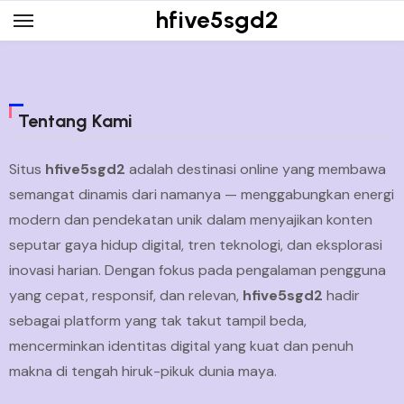
Skip
hfive5sgd2
to
content
Tentang Kami
Situs
hfive5sgd2
adalah destinasi online yang membawa
semangat dinamis dari namanya — menggabungkan energi
modern dan pendekatan unik dalam menyajikan konten
seputar gaya hidup digital, tren teknologi, dan eksplorasi
inovasi harian. Dengan fokus pada pengalaman pengguna
yang cepat, responsif, dan relevan,
hfive5sgd2
hadir
sebagai platform yang tak takut tampil beda,
mencerminkan identitas digital yang kuat dan penuh
makna di tengah hiruk-pikuk dunia maya.