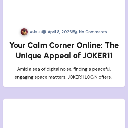
admin
April 8, 2026
No Comments
Your Calm Corner Online: The
Unique Appeal of JOKER11
Amid a sea of digital noise, finding a peaceful,
engaging space matters. JOKER11 LOGIN offers…