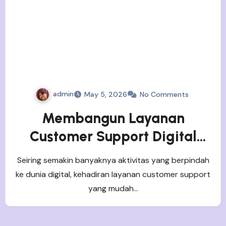
admin
May 5, 2026
No Comments
Membangun Layanan
Customer Support Digital
yang Hangat dan Informatif
Seiring semakin banyaknya aktivitas yang berpindah
ke dunia digital, kehadiran layanan customer support
yang mudah…