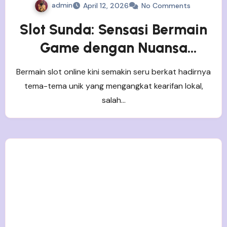
admin
April 12, 2026
No Comments
Slot Sunda: Sensasi Bermain
Game dengan Nuansa
Budaya Lokal yang
Bermain slot online kini semakin seru berkat hadirnya
Menghibur
tema-tema unik yang mengangkat kearifan lokal,
salah…