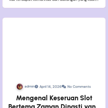
admin
April 14, 2026
No Comments
Mengenal Keseruan Slot
Bertema Zaman Dinasti yang